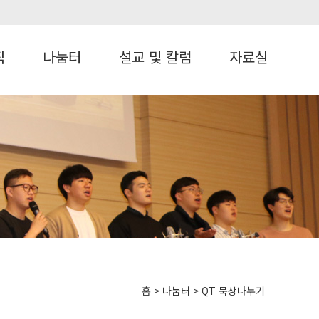
직
나눔터
설교 및 칼럼
자료실
홈 > 나눔터 > QT 묵상나누기