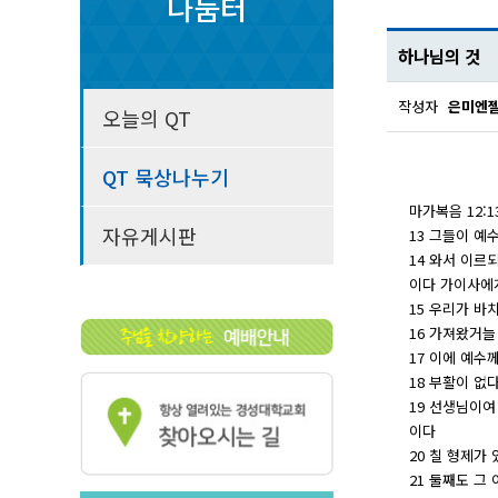
나눔터
하나님의 것
작성자
은미엔
오늘의 QT
QT 묵상나누기
마가복음 12:13
자유게시판
13 그들이 예
14 와서 이르
이다 가이사에
15 우리가 
16 가져왔거늘
17 이에 예수
18 부활이 없
19 선생님이여
이다
20 칠 형제가
21 둘째도 그