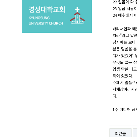
22 일곱이 다
23 일곱 사람
24 예수께서
바리새인과 헤롯
치라”라고 말
당시에는 로마
본문 말씀을 통
뭐가 있겠어’ 
무것도 없는 상
입생 만날 때도
되어 있었다.
주께서 말씀으로
지체장이라서만이
다.
1주 미디어 금
최근글